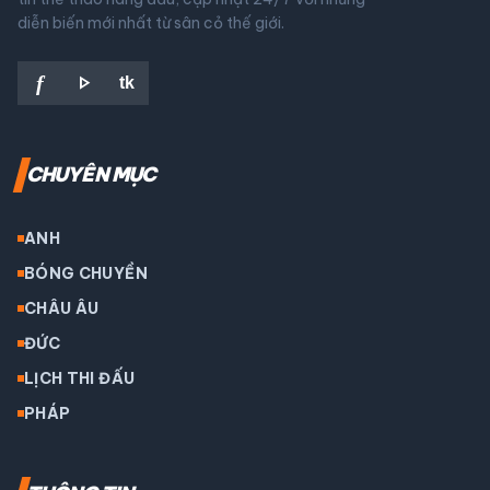
diễn biến mới nhất từ sân cỏ thế giới.
play_arrow
f
tk
CHUYÊN MỤC
ANH
BÓNG CHUYỀN
CHÂU ÂU
ĐỨC
LỊCH THI ĐẤU
PHÁP