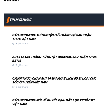
TIN MỚI NHẤT
BÁO INDONESIA THỪA NHẬN ĐIỀU ĐÁNG SỢ SAU TRẬN
THUA VIỆT NAM
schedule
18 giờ trước
ARTETA CHỈ THẲNG TỬ HUYỆT ARSENAL SAU TRẬN THUA
BETIS
schedule
18 giờ trước
CHÍNH THỨC: CHÂN SÚT VĨ ĐẠI NHẤT LỊCH SỬ BỊ LOẠI CỰC
SỐC Ở TUYỂN VIỆT NAM
schedule
18 giờ trước
BÁO INDONESIA NÓI VỀ QUYẾT ĐỊNH BẤT LỰC TRƯỚC ĐT
VIỆT NAM