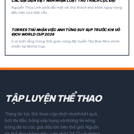
CÁC ĐẠI DIỆN VIỆT NAM NHẬN LOẠT THỬ THÁCH CỰC ĐẠI
Nguyễn Thùy Linh phải đối mặt với thử thách khó khăn ngay vòng
đầu tiên của Giải cầu…
TORRES THÚ NHẬN VIỆC ANH TỪNG SUY SỤP TRƯỚC KHI VÔ
ĐỊCH WORLD CUP 2026
Ít ai biết rằng trong thời gian cùng đội tuyển Tây Ban Nha chinh
chiến tại World Cup…
TẬP LUYỆN THỂ THAO
Trang tin tức thể thao cập nhật nhanh kết quả,
lịch thi đấu, bảng xếp hạng và những tin nóng
bóng đá từ các giải đấu lớn trên thế giới. Nguồn
tin thể thao hàng đầu, cập nhật 24/7 với những