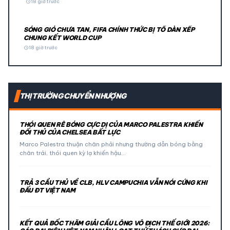
schedule
18 giờ trước
SÓNG GIÓ CHƯA TAN, FIFA CHÍNH THỨC BỊ TỐ DÀN XẾP
CHUNG KẾT WORLD CUP
schedule
18 giờ trước
THỊ TRƯỜNG CHUYỂN NHƯỢNG
THÓI QUEN RÊ BÓNG CỰC DỊ CỦA MARCO PALESTRA KHIẾN
ĐỐI THỦ CỦA CHELSEA BẤT LỰC
Marco Palestra thuận chân phải nhưng thường dẫn bóng bằng
chân trái, thói quen kỳ lạ khiến hậu…
TRẢ 3 CẦU THỦ VỀ CLB, HLV CAMPUCHIA VẪN NÓI CỨNG KHI
ĐẤU ĐT VIỆT NAM
KẾT QUẢ BỐC THĂM GIẢI CẦU LÔNG VÔ ĐỊCH THẾ GIỚI 2026: