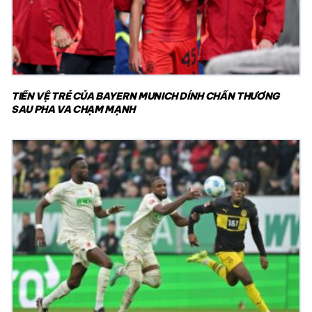
TIỀN VỆ TRẺ CỦA BAYERN MUNICH DÍNH CHẤN THƯƠNG
SAU PHA VA CHẠM MẠNH