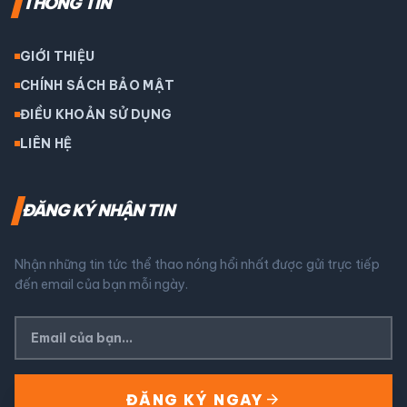
THÔNG TIN
GIỚI THIỆU
CHÍNH SÁCH BẢO MẬT
ĐIỀU KHOẢN SỬ DỤNG
LIÊN HỆ
ĐĂNG KÝ NHẬN TIN
Nhận những tin tức thể thao nóng hổi nhất được gửi trực tiếp
đến email của bạn mỗi ngày.
arrow_forward
ĐĂNG KÝ NGAY