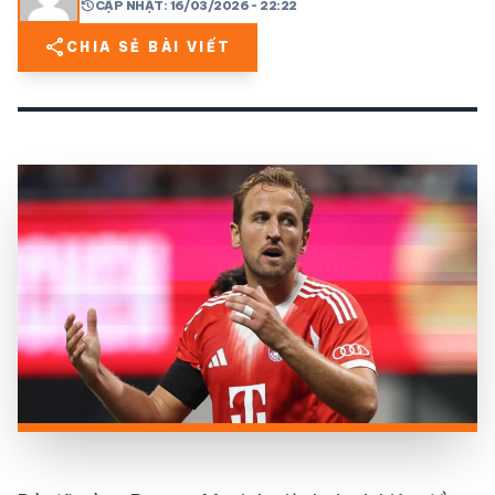
history
CẬP NHẬT: 16/03/2026 - 22:22
share
CHIA SẺ BÀI VIẾT
share
mail
© 2026 TT24H