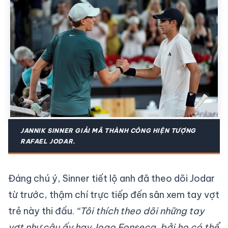
JANNIK SINNER GIẢI MÃ THÀNH CÔNG HIỆN TƯỢNG
RAFAEL JODAR.
Đáng chú ý, Sinner tiết lộ anh đã theo dõi Jodar
từ trước, thậm chí trực tiếp đến sân xem tay vợt
trẻ này thi đấu.
“Tôi thích theo dõi những tay
vợt như cậu ấy hay Joao Fonseca, bởi họ có thể