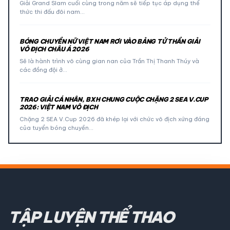
Giải Grand Slam cuối cùng trong năm sẽ tiếp tục áp dụng thể
thức thi đấu đôi nam…
BÓNG CHUYỀN NỮ VIỆT NAM RƠI VÀO BẢNG TỬ THẦN GIẢI
VÔ ĐỊCH CHÂU Á 2026
Sẽ là hành trình vô cùng gian nan của Trần Thị Thanh Thúy và
các đồng đội ở…
TRAO GIẢI CÁ NHÂN, BXH CHUNG CUỘC CHẶNG 2 SEA V.CUP
2026: VIỆT NAM VÔ ĐỊCH
Chặng 2 SEA V.Cup 2026 đã khép lại với chức vô địch xứng đáng
của tuyển bóng chuyền…
TẬP LUYỆN THỂ THAO