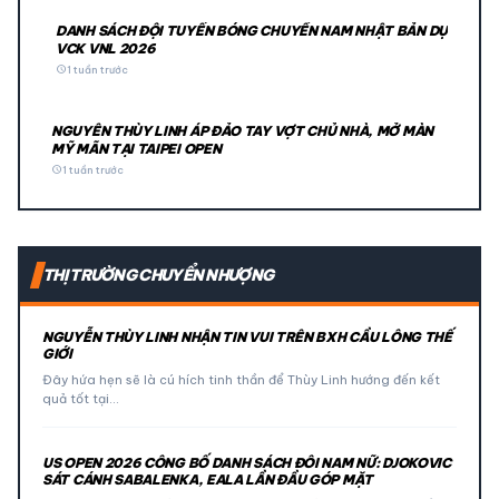
DANH SÁCH ĐỘI TUYỂN BÓNG CHUYỀN NAM NHẬT BẢN DỰ
VCK VNL 2026
schedule
1 tuần trước
NGUYỄN THÙY LINH ÁP ĐẢO TAY VỢT CHỦ NHÀ, MỞ MÀN
MỸ MÃN TẠI TAIPEI OPEN
schedule
1 tuần trước
THỊ TRƯỜNG CHUYỂN NHƯỢNG
NGUYỄN THÙY LINH NHẬN TIN VUI TRÊN BXH CẦU LÔNG THẾ
GIỚI
Đây hứa hẹn sẽ là cú hích tinh thần để Thùy Linh hướng đến kết
quả tốt tại…
US OPEN 2026 CÔNG BỐ DANH SÁCH ĐÔI NAM NỮ: DJOKOVIC
SÁT CÁNH SABALENKA, EALA LẦN ĐẦU GÓP MẶT