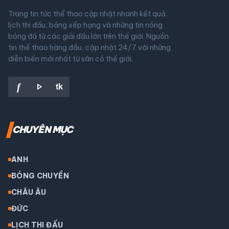
Trang tin tức thể thao cập nhật nhanh kết quả,
lịch thi đấu, bảng xếp hạng và những tin nóng
bóng đá từ các giải đấu lớn trên thế giới. Nguồn
tin thể thao hàng đầu, cập nhật 24/7 với những
diễn biến mới nhất từ sân cỏ thế giới.
play_arrow
f
tk
CHUYÊN MỤC
ANH
BÓNG CHUYỀN
CHÂU ÂU
ĐỨC
LỊCH THI ĐẤU