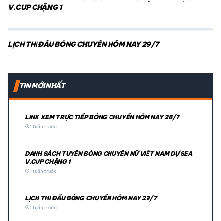
V.CUP CHẶNG 1
LỊCH THI ĐẤU BÓNG CHUYỀN HÔM NAY 29/7
TIN MỚI NHẤT
LINK XEM TRỰC TIẾP BÓNG CHUYỀN HÔM NAY 28/7
schedule
1 tuần trước
DANH SÁCH TUYỂN BÓNG CHUYỀN NỮ VIỆT NAM DỰ SEA
V.CUP CHẶNG 1
schedule
1 tuần trước
LỊCH THI ĐẤU BÓNG CHUYỀN HÔM NAY 29/7
schedule
1 tuần trước