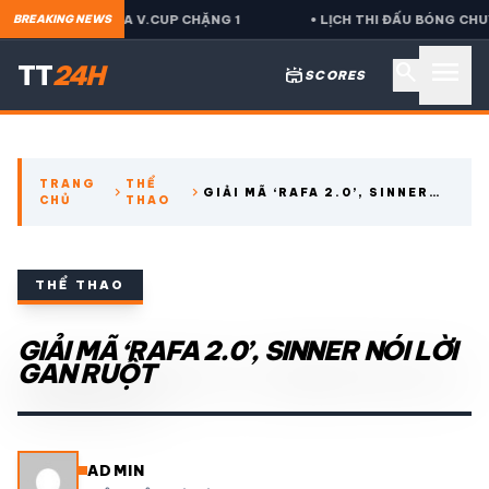
T NAM DỰ SEA V.CUP CHẶNG 1
• LỊCH THI ĐẤU BÓNG CHUYỀN 
BREAKING NEWS
menu
search
TT
24H
stadium
SCORES
search
TRANG
THỂ
chevron_right
chevron_right
GIẢI MÃ ‘RAFA 2.0’, SINNER
CHỦ
THAO
expand_more
CÁC GIẢI NGOẠI HẠNG
NÓI LỜI GAN RUỘT
expand_more
THỂ THAO TRONG NƯỚC
THỂ THAO
expand_more
GIẢI MÃ ‘RAFA 2.0’, SINNER NÓI LỜI
THỂ THAO
GAN RUỘT
VIDEO
LỊCH THI ĐẤU
ADMIN