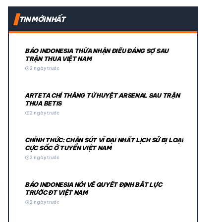
expand_more
TIN MỚI NHẤT
expand_more
BÁO INDONESIA THỪA NHẬN ĐIỀU ĐÁNG SỢ SAU
TRẬN THUA VIỆT NAM
schedule
2 ngày trước
ARTETA CHỈ THẲNG TỬ HUYỆT ARSENAL SAU TRẬN
THUA BETIS
schedule
2 ngày trước
CHÍNH THỨC: CHÂN SÚT VĨ ĐẠI NHẤT LỊCH SỬ BỊ LOẠI
© 2026 TT24H
CỰC SỐC Ở TUYỂN VIỆT NAM
schedule
2 ngày trước
BÁO INDONESIA NÓI VỀ QUYẾT ĐỊNH BẤT LỰC
TRƯỚC ĐT VIỆT NAM
schedule
2 ngày trước