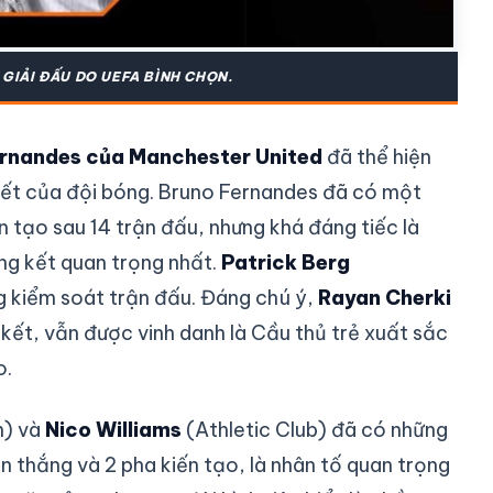
GIẢI ĐẤU DO UEFA BÌNH CHỌN.
rnandes của Manchester United
đã thể hiện
 kết của đội bóng. Bruno Fernandes đã có một
ến tạo sau 14 trận đấu, nhưng khá đáng tiếc là
ng kết quan trọng nhất.
Patrick Berg
 kiểm soát trận đấu. Đáng chú ý,
Rayan Cherki
kết, vẫn được vinh danh là Cầu thủ trẻ xuất sắc
o.
) và
Nico Williams
(Athletic Club) đã có những
àn thắng và 2 pha kiến tạo, là nhân tố quan trọng