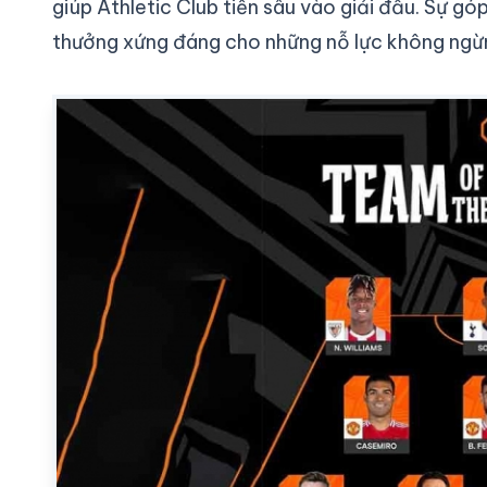
giúp Athletic Club tiến sâu vào giải đấu. Sự gó
thưởng xứng đáng cho những nỗ lực không ngừn