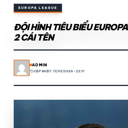
EUROPA LEAGUE
THỂ THAO TRONG NƯỚC
ĐỘI HÌNH TIÊU BIỂU EUROP
THỂ THAO
2 CÁI TÊN
VIDEO
LỊCH THI ĐẤU
ADMIN
history
CẬP NHẬT: 17/03/2026 - 22:17
share
mail