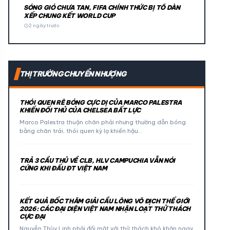
SÓNG GIÓ CHƯA TAN, FIFA CHÍNH THỨC BỊ TỐ DÀN
XẾP CHUNG KẾT WORLD CUP
schedule
2 ngày trước
THỊ TRƯỜNG CHUYỂN NHƯỢNG
THÓI QUEN RÊ BÓNG CỰC DỊ CỦA MARCO PALESTRA
KHIẾN ĐỐI THỦ CỦA CHELSEA BẤT LỰC
Marco Palestra thuận chân phải nhưng thường dẫn bóng
bằng chân trái, thói quen kỳ lạ khiến hậu…
TRẢ 3 CẦU THỦ VỀ CLB, HLV CAMPUCHIA VẪN NÓI
CỨNG KHI ĐẤU ĐT VIỆT NAM
KẾT QUẢ BỐC THĂM GIẢI CẦU LÔNG VÔ ĐỊCH THẾ GIỚI
2026: CÁC ĐẠI DIỆN VIỆT NAM NHẬN LOẠT THỬ THÁCH
CỰC ĐẠI
Nguyễn Thùy Linh phải đối mặt với thử thách khó khăn ngay