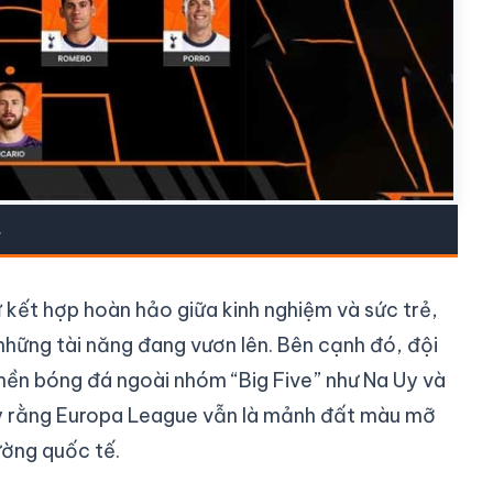
.
 kết hợp hoàn hảo giữa kinh nghiệm và sức trẻ,
những tài năng đang vươn lên. Bên cạnh đó, đội
 nền bóng đá ngoài nhóm “Big Five” như Na Uy và
hấy rằng Europa League vẫn là mảnh đất màu mỡ
ường quốc tế.