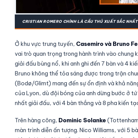
CRISTIAN ROMERO CHÍNH LÀ CẦU THỦ XUẤT SẮC NHẤT 
Ở khu vực trung tuyến,
Casemiro và Bruno Fe
vai trò quan trọng trong hành trình vào chung
giải đấu bùng nổ, khi anh ghi đến 7 bàn và 4 ki
Bruno không thể tỏa sáng được trong trận chu
(Bodø/Glimt) mang đến sự ổn định và khả năng
của Lyon, dù đội bóng của anh dừng bước ở tứ 
nhất giải đấu, với 4 bàn thắng và 8 pha kiến tạ
Trên hàng công,
Dominic Solanke
(Tottenham
màn trình diễn ấn tượng. Nico Williams, với 5 b