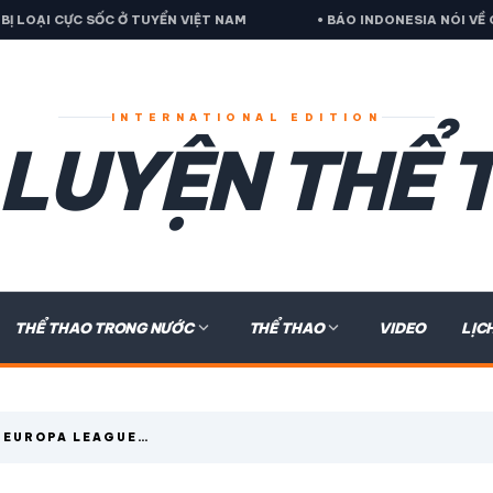
SỐC Ở TUYỂN VIỆT NAM
• BÁO INDONESIA NÓI VỀ QUYẾT ĐỊNH 
INTERNATIONAL EDITION
 LUYỆN THỂ 
expand_more
expand_more
THỂ THAO TRONG NƯỚC
THỂ THAO
VIDEO
LỊC
U EUROPA LEAGUE
 CÁI TÊN