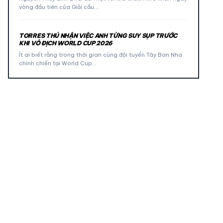
vòng đầu tiên của Giải cầu…
TORRES THÚ NHẬN VIỆC ANH TỪNG SUY SỤP TRƯỚC
KHI VÔ ĐỊCH WORLD CUP 2026
Ít ai biết rằng trong thời gian cùng đội tuyển Tây Ban Nha
chinh chiến tại World Cup…