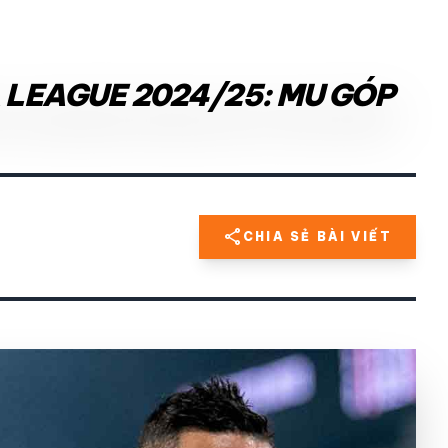
A LEAGUE 2024/25: MU GÓP
share
CHIA SẺ BÀI VIẾT