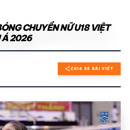
ÓNG CHUYỀN NỮ U18 VIỆT
 Á 2026
share
CHIA SẺ BÀI VIẾT