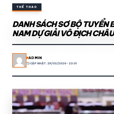
THỂ THAO
THỂ THAO TRONG NƯỚC
DANH SÁCH SƠ BỘ TUYỂN B
THỂ THAO
NAM DỰ GIẢI VÔ ĐỊCH CHÂU
VIDEO
LỊCH THI ĐẤU
ADMIN
history
CẬP NHẬT: 29/03/2026 - 23:01
share
mail