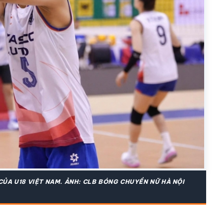
CỦA U18 VIỆT NAM. ẢNH: CLB BÓNG CHUYỀN NỮ HÀ NỘI