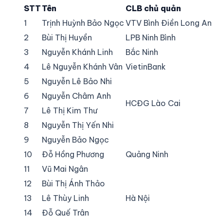
STT
Tên
CLB chủ quản
1
Trịnh Huỳnh Bảo Ngọc
VTV Bình Điền Long An
2
Bùi Thị Huyền
LPB Ninh Bình
3
Nguyễn Khánh Linh
Bắc Ninh
4
Lê Nguyễn Khánh Vân
VietinBank
5
Nguyễn Lê Bảo Nhi
6
Nguyễn Châm Anh
HCĐG Lào Cai
7
Lê Thị Kim Thư
8
Nguyễn Thị Yến Nhi
9
Nguyễn Bảo Ngọc
10
Đỗ Hồng Phương
Quảng Ninh
11
Vũ Mai Ngân
12
Bùi Thị Ánh Thảo
13
Lê Thùy Linh
Hà Nội
14
Đỗ Quế Trân