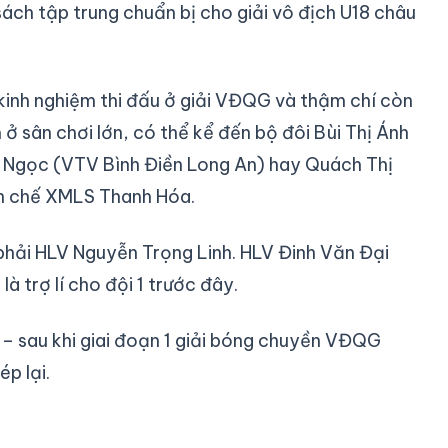
ách tập trung chuẩn bị cho giải vô địch U18 châu
kinh nghiệm thi đấu ở giải VĐQG và thậm chí còn
 sân chơi lớn, có thể kể đến bộ đôi Bùi Thị Ánh
o Ngọc (VTV Bình Điền Long An) hay Quách Thị
ên chế XMLS Thanh Hóa.
phải HLV Nguyễn Trọng Linh. HLV Đinh Văn Đại
 trợ lí cho đội 1 trước đây.
 – sau khi giai đoạn 1 giải bóng chuyền VĐQG
p lại.