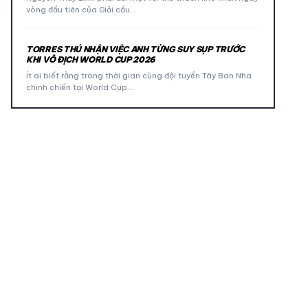
vòng đầu tiên của Giải cầu…
TORRES THÚ NHẬN VIỆC ANH TỪNG SUY SỤP TRƯỚC
KHI VÔ ĐỊCH WORLD CUP 2026
Ít ai biết rằng trong thời gian cùng đội tuyển Tây Ban Nha
chinh chiến tại World Cup…