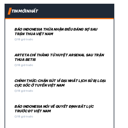
expand_more
TIN MỚI NHẤT
expand_more
BÁO INDONESIA THỪA NHẬN ĐIỀU ĐÁNG SỢ SAU
TRẬN THUA VIỆT NAM
schedule
18 giờ trước
ARTETA CHỈ THẲNG TỬ HUYỆT ARSENAL SAU TRẬN
THUA BETIS
schedule
18 giờ trước
CHÍNH THỨC: CHÂN SÚT VĨ ĐẠI NHẤT LỊCH SỬ BỊ LOẠI
© 2026 TT24H
CỰC SỐC Ở TUYỂN VIỆT NAM
schedule
18 giờ trước
BÁO INDONESIA NÓI VỀ QUYẾT ĐỊNH BẤT LỰC
TRƯỚC ĐT VIỆT NAM
schedule
18 giờ trước