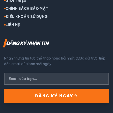
GIỚI THIỆU
CHÍNH SÁCH BẢO MẬT
ĐIỀU KHOẢN SỬ DỤNG
LIÊN HỆ
ĐĂNG KÝ NHẬN TIN
Nhận những tin tức thể thao nóng hổi nhất được gửi trực tiếp
đến email của bạn mỗi ngày.
arrow_forward
ĐĂNG KÝ NGAY