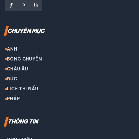
play_arrow
f
tk
CHUYÊN MỤC
ANH
BÓNG CHUYỀN
CHÂU ÂU
ĐỨC
LỊCH THI ĐẤU
PHÁP
THÔNG TIN