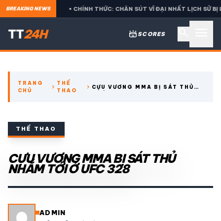
 BETIS
• CHÍNH THỨC: CHÂN SÚT VĨ ĐẠI NHẤT LỊCH SỬ BỊ LOẠI
BREAKING NEWS
menu
search
TT
24H
stadium
SCORES
search
TRANG
THỂ
chevron_right
chevron_right
CỰU VƯƠNG MMA BỊ SÁT THỦ
CHỦ
THAO
expand_more
CÁC GIẢI NGOẠI HẠNG
NHẮM TỚI Ở UFC 328
expand_more
THỂ THAO TRONG NƯỚC
THỂ THAO
expand_more
CỰU VƯƠNG MMA BỊ SÁT THỦ
THỂ THAO
NHẮM TỚI Ở UFC 328
VIDEO
LỊCH THI ĐẤU
ADMIN