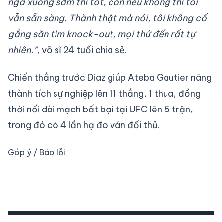
ngã xuống sớm thì tốt, còn nếu không thì tôi
vẫn sẵn sàng. Thành thật mà nói, tôi không cố
gắng săn tìm knock-out, mọi thứ đến rất tự
nhiên.”
, võ sĩ 24 tuổi chia sẻ.
Chiến thắng trước Diaz giúp Ateba Gautier nâng
thành tích sự nghiệp lên 11 thắng, 1 thua, đồng
thời nối dài mạch bất bại tại UFC lên 5 trận,
trong đó có 4 lần hạ đo ván đối thủ.
Góp ý / Báo lỗi