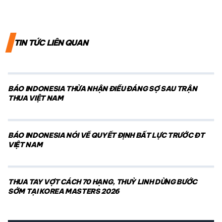
TIN TỨC LIÊN QUAN
BÁO INDONESIA THỪA NHẬN ĐIỀU ĐÁNG SỢ SAU TRẬN
THUA VIỆT NAM
BÁO INDONESIA NÓI VỀ QUYẾT ĐỊNH BẤT LỰC TRƯỚC ĐT
VIỆT NAM
THUA TAY VỢT CÁCH 70 HẠNG, THUỲ LINH DỪNG BƯỚC
SỚM TẠI KOREA MASTERS 2026