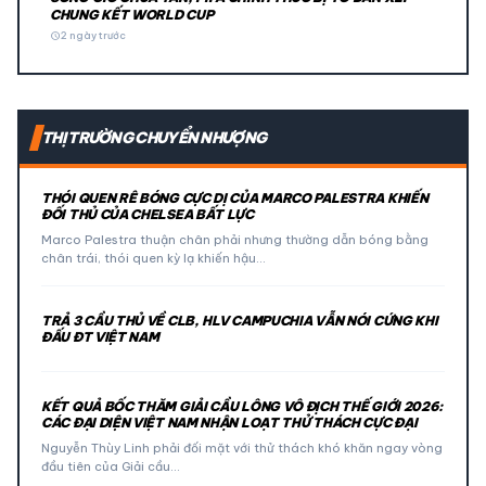
CHUNG KẾT WORLD CUP
schedule
2 ngày trước
THỊ TRƯỜNG CHUYỂN NHƯỢNG
THÓI QUEN RÊ BÓNG CỰC DỊ CỦA MARCO PALESTRA KHIẾN
ĐỐI THỦ CỦA CHELSEA BẤT LỰC
Marco Palestra thuận chân phải nhưng thường dẫn bóng bằng
chân trái, thói quen kỳ lạ khiến hậu…
TRẢ 3 CẦU THỦ VỀ CLB, HLV CAMPUCHIA VẪN NÓI CỨNG KHI
ĐẤU ĐT VIỆT NAM
KẾT QUẢ BỐC THĂM GIẢI CẦU LÔNG VÔ ĐỊCH THẾ GIỚI 2026:
CÁC ĐẠI DIỆN VIỆT NAM NHẬN LOẠT THỬ THÁCH CỰC ĐẠI
Nguyễn Thùy Linh phải đối mặt với thử thách khó khăn ngay vòng
đầu tiên của Giải cầu…