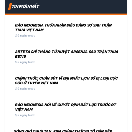
TIN MỚI NHẤT
BÁO INDONESIA THỪA NHẬN ĐIỀU ĐÁNG SỢ SAU TRẬN
THUA VIỆT NAM
schedule
2 ngày trước
ARTETA CHỈ THẲNG TỬ HUYỆT ARSENAL SAU TRẬN THUA
BETIS
schedule
2 ngày trước
CHÍNH THỨC: CHÂN SÚT VĨ ĐẠI NHẤT LỊCH SỬ BỊ LOẠI CỰC
SỐC Ở TUYỂN VIỆT NAM
schedule
2 ngày trước
BÁO INDONESIA NÓI VỀ QUYẾT ĐỊNH BẤT LỰC TRƯỚC ĐT
VIỆT NAM
schedule
2 ngày trước
SÓNG GIÓ CHƯA TAN, FIFA CHÍNH THỨC BỊ TỐ DÀN XẾP