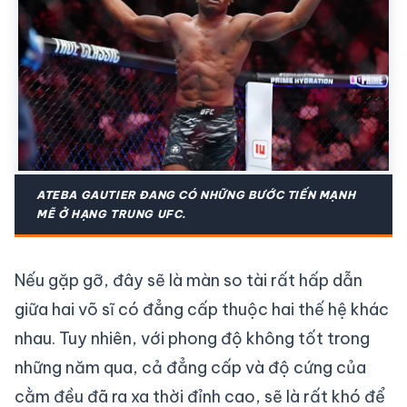
ATEBA GAUTIER ĐANG CÓ NHỮNG BƯỚC TIẾN MẠNH
MẼ Ở HẠNG TRUNG UFC.
Nếu gặp gỡ, đây sẽ là màn so tài rất hấp dẫn
giữa hai võ sĩ có đẳng cấp thuộc hai thế hệ khác
nhau. Tuy nhiên, với phong độ không tốt trong
những năm qua, cả đẳng cấp và độ cứng của
cằm đều đã ra xa thời đỉnh cao, sẽ là rất khó để