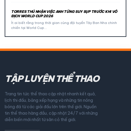
TORRES THÚ NHẬN VIỆC ANH TỪNG SUY SỤP TRƯỚC KHI VÔ
ĐỊCH WORLD CUP 2026
Ít ai biết rằng trong thời gian cùng đội tuyển Tây Ban Nha chinh
chiến tại World Cup…
TẬP LUYỆN THỂ THAO
Trang tin tức thể thao cập nhật nhanh kết quả,
lịch thi đấu, bảng xếp hạng và những tin nóng
bóng đá từ các giải đấu lớn trên thế giới. Nguồn
tin thể thao hàng đầu, cập nhật 24/7 với những
diễn biến mới nhất từ sân cỏ thế giới.