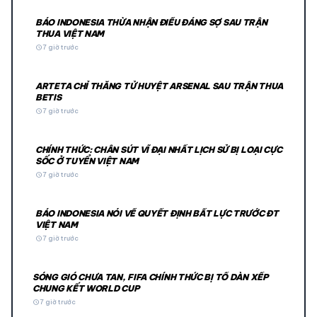
BÁO INDONESIA THỪA NHẬN ĐIỀU ĐÁNG SỢ SAU TRẬN
THUA VIỆT NAM
schedule
7 giờ trước
ARTETA CHỈ THẲNG TỬ HUYỆT ARSENAL SAU TRẬN THUA
BETIS
schedule
7 giờ trước
CHÍNH THỨC: CHÂN SÚT VĨ ĐẠI NHẤT LỊCH SỬ BỊ LOẠI CỰC
SỐC Ở TUYỂN VIỆT NAM
schedule
7 giờ trước
BÁO INDONESIA NÓI VỀ QUYẾT ĐỊNH BẤT LỰC TRƯỚC ĐT
VIỆT NAM
schedule
7 giờ trước
SÓNG GIÓ CHƯA TAN, FIFA CHÍNH THỨC BỊ TỐ DÀN XẾP
CHUNG KẾT WORLD CUP
schedule
7 giờ trước