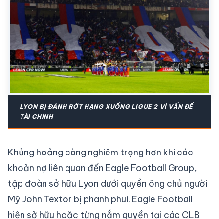
LYON BỊ ĐÁNH RỚT HẠNG XUỐNG LIGUE 2 VÌ VẤN ĐỀ
TÀI CHÍNH
Khủng hoảng càng nghiêm trọng hơn khi các
khoản nợ liên quan đến Eagle Football Group,
tập đoàn sở hữu Lyon dưới quyền ông chủ người
Mỹ John Textor bị phanh phui. Eagle Football
hiện sở hữu hoặc từng nắm quyền tại các CLB