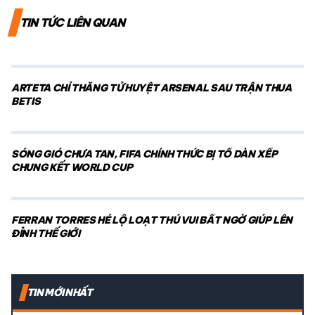
TIN TỨC LIÊN QUAN
ARTETA CHỈ THẲNG TỬ HUYỆT ARSENAL SAU TRẬN THUA
BETIS
SÓNG GIÓ CHƯA TAN, FIFA CHÍNH THỨC BỊ TỐ DÀN XẾP
CHUNG KẾT WORLD CUP
FERRAN TORRES HÉ LỘ LOẠT THÚ VUI BẤT NGỜ GIÚP LÊN
ĐỈNH THẾ GIỚI
TIN MỚI NHẤT