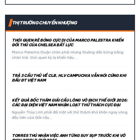
THỊ TRƯỜNG CHUYỂN NHƯỢNG
THÓI QUEN RÊ BÓNG CỰC DỊ CỦA MARCO PALESTRA KHIẾN
ĐỐI THỦ CỦA CHELSEA BẤT LỰC
Marco Palestra thuận chân phải nhưng thường dẫn bóng bằng
chân trái, thói quen kỳ lạ khiến hậu…
TRẢ 3 CẦU THỦ VỀ CLB, HLV CAMPUCHIA VẪN NÓI CỨNG KHI
ĐẤU ĐT VIỆT NAM
KẾT QUẢ BỐC THĂM GIẢI CẦU LÔNG VÔ ĐỊCH THẾ GIỚI 2026:
CÁC ĐẠI DIỆN VIỆT NAM NHẬN LOẠT THỬ THÁCH CỰC ĐẠI
Nguyễn Thùy Linh phải đối mặt với thử thách khó khăn ngay vòng
đầu tiên của Giải cầu…
TORRES THÚ NHẬN VIỆC ANH TỪNG SUY SỤP TRƯỚC KHI VÔ