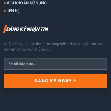
ĐIỀU KHOẢN SỬ DỤNG
LIÊN HỆ
ĐĂNG KÝ NHẬN TIN
Nhận những tin tức thể thao nóng hổi nhất được gửi trực tiếp
đến email của bạn mỗi ngày.
arrow_forward
ĐĂNG KÝ NGAY