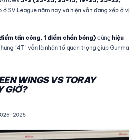
 Arrows
3-2 (23-25; 25-15; 19-25; 25-22;
iếp ở SV.League năm nay và hiện vẫn đang xếp ở vị
 điểm tấn công, 1 điểm chắn bóng)
cùng
hiệu
 nhưng “4T” vẫn là nhân tố quan trọng giúp Gunma
EN WINGS VS TORAY
 GIỜ?
 2025-2026