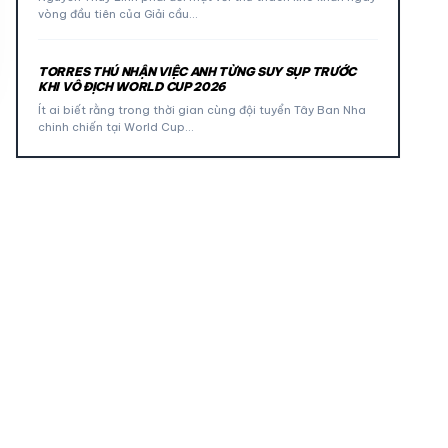
vòng đầu tiên của Giải cầu…
TORRES THÚ NHẬN VIỆC ANH TỪNG SUY SỤP TRƯỚC
KHI VÔ ĐỊCH WORLD CUP 2026
Ít ai biết rằng trong thời gian cùng đội tuyển Tây Ban Nha
chinh chiến tại World Cup…