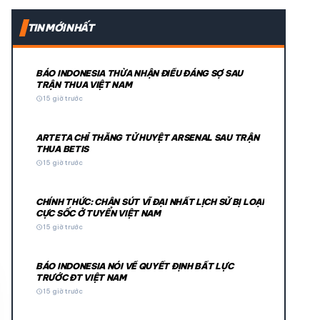
expand_more
TIN MỚI NHẤT
expand_more
BÁO INDONESIA THỪA NHẬN ĐIỀU ĐÁNG SỢ SAU
TRẬN THUA VIỆT NAM
schedule
15 giờ trước
ARTETA CHỈ THẲNG TỬ HUYỆT ARSENAL SAU TRẬN
THUA BETIS
schedule
15 giờ trước
CHÍNH THỨC: CHÂN SÚT VĨ ĐẠI NHẤT LỊCH SỬ BỊ LOẠI
© 2026 TT24H
CỰC SỐC Ở TUYỂN VIỆT NAM
schedule
15 giờ trước
BÁO INDONESIA NÓI VỀ QUYẾT ĐỊNH BẤT LỰC
TRƯỚC ĐT VIỆT NAM
schedule
15 giờ trước