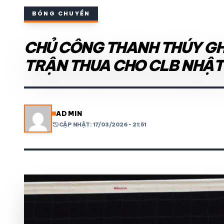
BÓNG CHUYỀN
THỂ THAO TRONG NƯỚC
CHỦ CÔNG THANH THÚY GHI 
THỂ THAO
TRẬN THUA CHO CLB NHẬT
VIDEO
LỊCH THI ĐẤU
ADMIN
history
CẬP NHẬT: 17/03/2026 - 21:51
share
mail