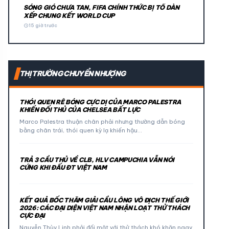
SÓNG GIÓ CHƯA TAN, FIFA CHÍNH THỨC BỊ TỐ DÀN
XẾP CHUNG KẾT WORLD CUP
schedule
15 giờ trước
THỊ TRƯỜNG CHUYỂN NHƯỢNG
THÓI QUEN RÊ BÓNG CỰC DỊ CỦA MARCO PALESTRA
KHIẾN ĐỐI THỦ CỦA CHELSEA BẤT LỰC
Marco Palestra thuận chân phải nhưng thường dẫn bóng
bằng chân trái, thói quen kỳ lạ khiến hậu…
TRẢ 3 CẦU THỦ VỀ CLB, HLV CAMPUCHIA VẪN NÓI
CỨNG KHI ĐẤU ĐT VIỆT NAM
KẾT QUẢ BỐC THĂM GIẢI CẦU LÔNG VÔ ĐỊCH THẾ GIỚI
2026: CÁC ĐẠI DIỆN VIỆT NAM NHẬN LOẠT THỬ THÁCH
CỰC ĐẠI
Nguyễn Thùy Linh phải đối mặt với thử thách khó khăn ngay