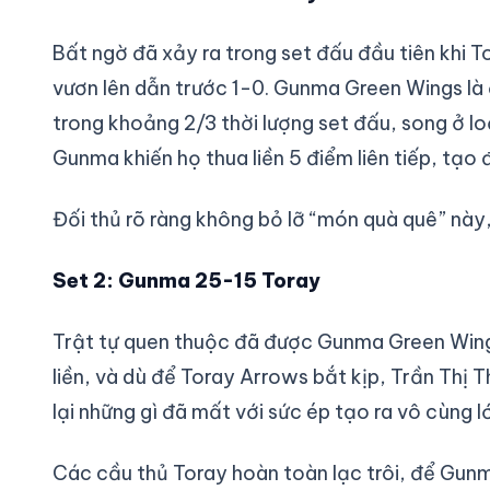
Bất ngờ đã xảy ra trong set đấu đầu tiên khi 
vươn lên dẫn trước 1-0. Gunma Green Wings là 
trong khoảng 2/3 thời lượng set đấu, song ở lo
Gunma khiến họ thua liền 5 điểm liên tiếp, tạo
Đối thủ rõ ràng không bỏ lỡ “món quà quê” này,
Set 2: Gunma 25-15 Toray
Trật tự quen thuộc đã được Gunma Green Wings l
liền, và dù để Toray Arrows bắt kịp, Trần Thị
lại những gì đã mất với sức ép tạo ra vô cùng l
Các cầu thủ Toray hoàn toàn lạc trôi, để Gunm