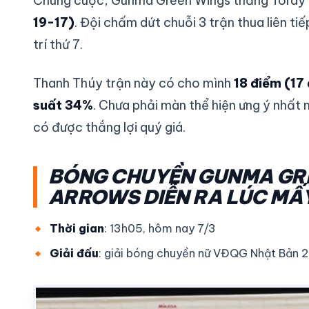
Chung cuộc, Gunma Green Wings thắng Toray
19-17)
. Đội chấm dứt chuỗi 3 trận thua liên t
trí thứ 7.
Thanh Thúy trận này có cho mình
18 điểm (17
suất 34%
. Chưa phải màn thể hiện ưng ý nhất
có được thắng lợi quý giá.
BÓNG CHUYỀN GUNMA GRE
ARROWS DIỄN RA LÚC MẤY
Thời gian
: 13h05, hôm nay 7/3
Giải đấu
: giải bóng chuyền nữ VĐQG Nhật Bản