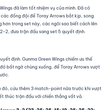
Wings đã làm tốt nhiệm vụ của mình. Đã có
 các đồng đội để Toray Arrows bắt kịp, song
 hơn trong set này, các ngôi sao biết cách lên
 2-2, đưa trận đấu sang set 5 quyết định.
 quyết định. Gunma Green Wings chiếm ưu thế
 đó bất ngờ chùng xuống, để Toray Arrows vượt
rước.
 đó, cứu thêm 3 match-point nữa trước khi vượt
kết thúc trận đấu với chiến thắng vất vả.