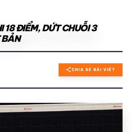
18 ĐIỂM, DỨT CHUỖI 3
 BẢN
share
CHIA SẺ BÀI VIẾT