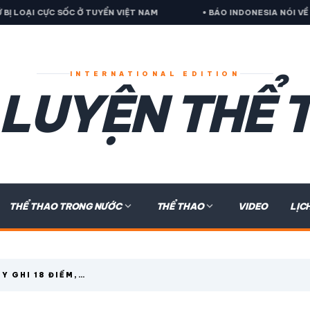
SỐC Ở TUYỂN VIỆT NAM
• BÁO INDONESIA NÓI VỀ QUYẾT ĐỊNH B
INTERNATIONAL EDITION
 LUYỆN THỂ 
expand_more
expand_more
THỂ THAO TRONG NƯỚC
THỂ THAO
VIDEO
LỊC
Y GHI 18 ĐIỂM,
HUA CHO CLB NHẬT