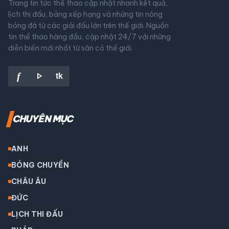
Trang tin tức thể thao cập nhật nhanh kết quả,
lịch thi đấu, bảng xếp hạng và những tin nóng
bóng đá từ các giải đấu lớn trên thế giới. Nguồn
tin thể thao hàng đầu, cập nhật 24/7 với những
diễn biến mới nhất từ sân cỏ thế giới.
play_arrow
f
tk
CHUYÊN MỤC
ANH
BÓNG CHUYỀN
CHÂU ÂU
ĐỨC
LỊCH THI ĐẤU