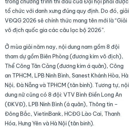
trong chương trình thi đấu của Đại hội phải được
tổ chức với danh xưng đúng quy định. Do đó, giải
VĐQG 2026 sẽ chính thức mang tên mới là “Giải
vô địch quốc gia các câu lạc bộ 2026”.
Ở mùa giải năm nay, nội dung nam gồm 8 đội
tham dự gồm Biên Phòng (đương kim vô địch),
Thể Công Tân Cảng (đương kim á quân), Công
an TPHCM, LPB Ninh Bình, Sanest Khánh Hòa, Hà
Nội, Đà Nẵng và TPHCM (tân binh). Tương tự, nội
dung nữ cũng có 8 đội: VTV Bình Điền Long An
(ĐKVĐ), LPB Ninh Bình (á quân), Thông tin –
Đông Bắc, VietinBank, HCĐG Lào Cai, Thanh
Hóa, Hưng Yên và Hà Nội (tân binh).