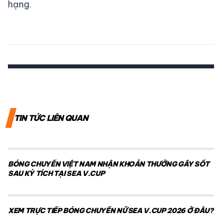
hạng.
TIN TỨC LIÊN QUAN
BÓNG CHUYỀN VIỆT NAM NHẬN KHOẢN THƯỞNG GÂY SỐT
SAU KỲ TÍCH TẠI SEA V.CUP
XEM TRỰC TIẾP BÓNG CHUYỀN NỮ SEA V.CUP 2026 Ở ĐÂU?