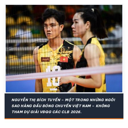
NGUYỄN THỊ BÍCH TUYỀN – MỘT TRONG NHỮNG NGÔI
SAO HÀNG ĐẦU BÓNG CHUYỀN VIỆT NAM – KHÔNG
THAM DỰ GIẢI VĐQG CÁC CLB 2026.