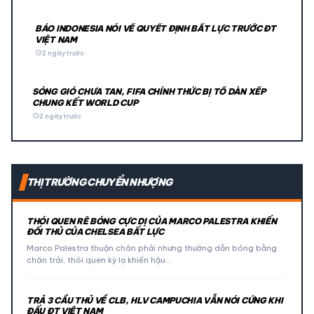
BÁO INDONESIA NÓI VỀ QUYẾT ĐỊNH BẤT LỰC TRƯỚC ĐT
VIỆT NAM
schedule
2 ngày trước
SÓNG GIÓ CHƯA TAN, FIFA CHÍNH THỨC BỊ TỐ DÀN XẾP
CHUNG KẾT WORLD CUP
schedule
2 ngày trước
THỊ TRƯỜNG CHUYỂN NHƯỢNG
THÓI QUEN RÊ BÓNG CỰC DỊ CỦA MARCO PALESTRA KHIẾN
ĐỐI THỦ CỦA CHELSEA BẤT LỰC
Marco Palestra thuận chân phải nhưng thường dẫn bóng bằng
chân trái, thói quen kỳ lạ khiến hậu…
TRẢ 3 CẦU THỦ VỀ CLB, HLV CAMPUCHIA VẪN NÓI CỨNG KHI
ĐẤU ĐT VIỆT NAM