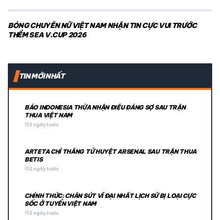
BÓNG CHUYỀN NỮ VIỆT NAM NHẬN TIN CỰC VUI TRƯỚC
THỀM SEA V.CUP 2026
TIN MỚI NHẤT
BÁO INDONESIA THỪA NHẬN ĐIỀU ĐÁNG SỢ SAU TRẬN
THUA VIỆT NAM
schedule
2 ngày trước
ARTETA CHỈ THẲNG TỬ HUYỆT ARSENAL SAU TRẬN THUA
BETIS
schedule
2 ngày trước
CHÍNH THỨC: CHÂN SÚT VĨ ĐẠI NHẤT LỊCH SỬ BỊ LOẠI CỰC
SỐC Ở TUYỂN VIỆT NAM
schedule
2 ngày trước