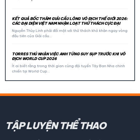
KẾT QUẢ BỐC THĂM GIẢI CẦU LÔNG VÔ ĐỊCH THẾ GIỚI 2026:
CÁC ĐẠI DIỆN VIỆT NAM NHẬN LOẠT THỬ THÁCH CỰC ĐẠI
Nguyễn Thùy Linh phải đối mặt với thử thách khó khăn ngay vòng
đầu tiên của Giải cầu…
TORRES THÚ NHẬN VIỆC ANH TỪNG SUY SỤP TRƯỚC KHI VÔ
ĐỊCH WORLD CUP 2026
Ít ai biết rằng trong thời gian cùng đội tuyển Tây Ban Nha chinh
chiến tại World Cup…
TẬP LUYỆN THỂ THAO