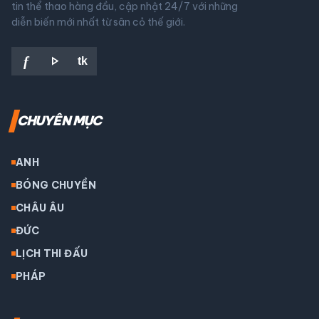
tin thể thao hàng đầu, cập nhật 24/7 với những
diễn biến mới nhất từ sân cỏ thế giới.
play_arrow
f
tk
CHUYÊN MỤC
ANH
BÓNG CHUYỀN
CHÂU ÂU
ĐỨC
LỊCH THI ĐẤU
PHÁP