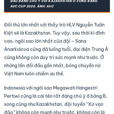
ĐẦU ĐÁNG CHÚ Ý VỚI KAZAKHSTAN Ở VÒNG BẢNG
AVC CUP 2026. ẢNH: AVC
Đối thủ lớn nhất với thầy trò HLV Nguyễn Tuấn
Kiệt sẽ là Kazakhstan. Tuy vậy, sau thời kì đỉnh
cao, ngôi sao lớn nhất của đội – Sana
Anarkulova cũng đã luống tuổi, đại diện Trung Á
cũng không còn duy trì sức mạnh như trước. Ở
những lần đối đầu gần nhất, bóng chuyền nữ
Việt Nam luôn chiếm ưu thế.
Indonesia với ngôi sao Megawati Hangestri
Pertiwi cũng là cái tên rất đáng chú ý ở bảng B,
song cũng như Kazakhstan, đội tuyển “Xứ vạn
đảo” không còn mạnh như trước, không còn là