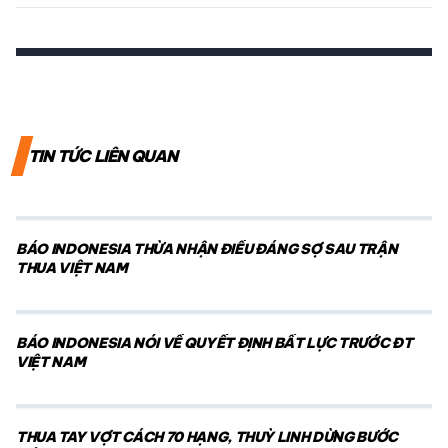
TIN TỨC LIÊN QUAN
BÁO INDONESIA THỪA NHẬN ĐIỀU ĐÁNG SỢ SAU TRẬN
THUA VIỆT NAM
BÁO INDONESIA NÓI VỀ QUYẾT ĐỊNH BẤT LỰC TRƯỚC ĐT
VIỆT NAM
THUA TAY VỢT CÁCH 70 HẠNG, THUỲ LINH DỪNG BƯỚC