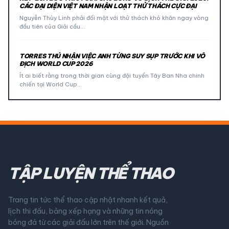
CÁC ĐẠI DIỆN VIỆT NAM NHẬN LOẠT THỬ THÁCH CỰC ĐẠI
Nguyễn Thùy Linh phải đối mặt với thử thách khó khăn ngay vòng
đầu tiên của Giải cầu…
TORRES THÚ NHẬN VIỆC ANH TỪNG SUY SỤP TRƯỚC KHI VÔ
ĐỊCH WORLD CUP 2026
Ít ai biết rằng trong thời gian cùng đội tuyển Tây Ban Nha chinh
chiến tại World Cup…
TẬP LUYỆN THỂ THAO
Trang tin tức thể thao cập nhật nhanh kết quả,
lịch thi đấu, bảng xếp hạng và những tin nóng
bóng đá từ các giải đấu lớn trên thế giới. Nguồn