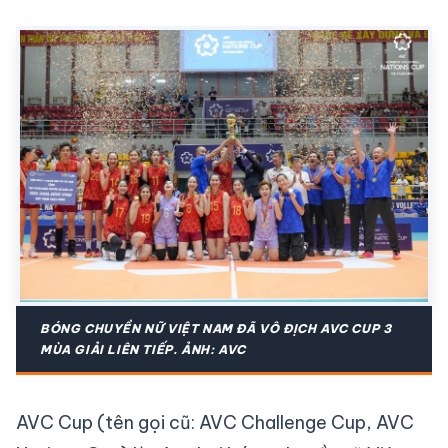
BÓNG CHUYỀN NỮ VIỆT NAM ĐÃ VÔ ĐỊCH AVC CUP 3
MÙA GIẢI LIÊN TIẾP. ẢNH: AVC
AVC Cup (tên gọi cũ: AVC Challenge Cup, AVC