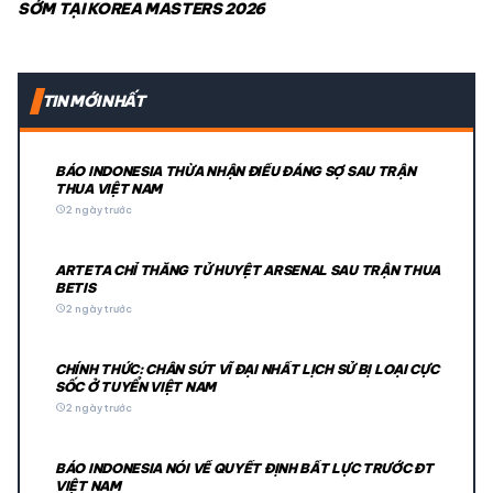
SỚM TẠI KOREA MASTERS 2026
TIN MỚI NHẤT
BÁO INDONESIA THỪA NHẬN ĐIỀU ĐÁNG SỢ SAU TRẬN
THUA VIỆT NAM
schedule
2 ngày trước
ARTETA CHỈ THẲNG TỬ HUYỆT ARSENAL SAU TRẬN THUA
BETIS
schedule
2 ngày trước
CHÍNH THỨC: CHÂN SÚT VĨ ĐẠI NHẤT LỊCH SỬ BỊ LOẠI CỰC
SỐC Ở TUYỂN VIỆT NAM
schedule
2 ngày trước
BÁO INDONESIA NÓI VỀ QUYẾT ĐỊNH BẤT LỰC TRƯỚC ĐT
VIỆT NAM