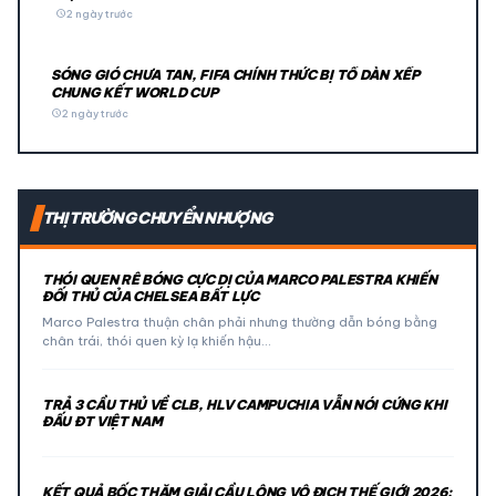
schedule
2 ngày trước
SÓNG GIÓ CHƯA TAN, FIFA CHÍNH THỨC BỊ TỐ DÀN XẾP
CHUNG KẾT WORLD CUP
schedule
2 ngày trước
THỊ TRƯỜNG CHUYỂN NHƯỢNG
THÓI QUEN RÊ BÓNG CỰC DỊ CỦA MARCO PALESTRA KHIẾN
ĐỐI THỦ CỦA CHELSEA BẤT LỰC
Marco Palestra thuận chân phải nhưng thường dẫn bóng bằng
chân trái, thói quen kỳ lạ khiến hậu…
TRẢ 3 CẦU THỦ VỀ CLB, HLV CAMPUCHIA VẪN NÓI CỨNG KHI
ĐẤU ĐT VIỆT NAM
KẾT QUẢ BỐC THĂM GIẢI CẦU LÔNG VÔ ĐỊCH THẾ GIỚI 2026: