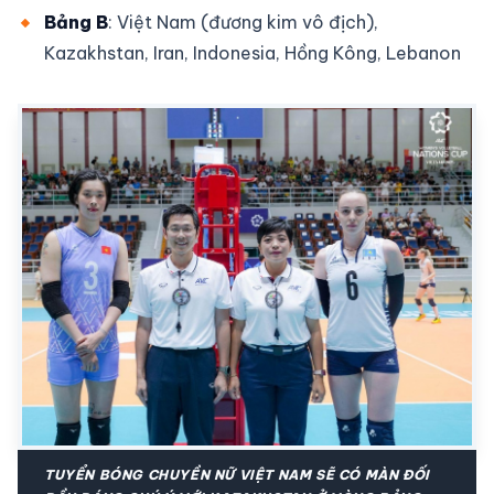
Bảng B
: Việt Nam (đương kim vô địch),
Kazakhstan, Iran, Indonesia, Hồng Kông, Lebanon
TUYỂN BÓNG CHUYỀN NỮ VIỆT NAM SẼ CÓ MÀN ĐỐI