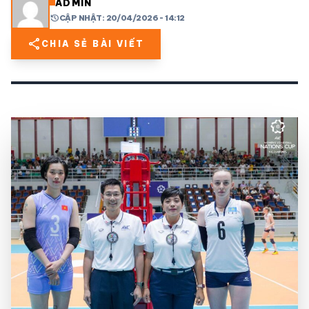
ADMIN
history
CẬP NHẬT: 20/04/2026 - 14:12
share
mail
© 2026 TT24H
share
CHIA SẺ BÀI VIẾT