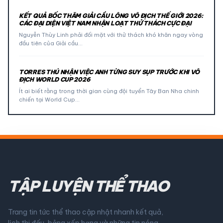
KẾT QUẢ BỐC THĂM GIẢI CẦU LÔNG VÔ ĐỊCH THẾ GIỚI 2026:
CÁC ĐẠI DIỆN VIỆT NAM NHẬN LOẠT THỬ THÁCH CỰC ĐẠI
Nguyễn Thùy Linh phải đối mặt với thử thách khó khăn ngay vòng
đầu tiên của Giải cầu…
TORRES THÚ NHẬN VIỆC ANH TỪNG SUY SỤP TRƯỚC KHI VÔ
ĐỊCH WORLD CUP 2026
Ít ai biết rằng trong thời gian cùng đội tuyển Tây Ban Nha chinh
chiến tại World Cup…
TẬP LUYỆN THỂ THAO
Trang tin tức thể thao cập nhật nhanh kết quả,
lịch thi đấu, bảng xếp hạng và những tin nóng