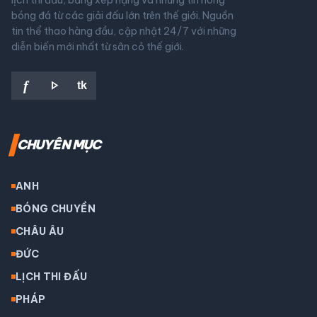
bóng đá từ các giải đấu lớn trên thế giới. Nguồn
tin thể thao hàng đầu, cập nhật 24/7 với những
diễn biến mới nhất từ sân cỏ thế giới.
play_arrow
f
tk
CHUYÊN MỤC
ANH
BÓNG CHUYỀN
CHÂU ÂU
ĐỨC
LỊCH THI ĐẤU
PHÁP