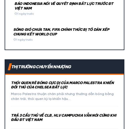
BÁO INDONESIA NÓI VỀ QUYẾT ĐỊNH BẤT LỰC TRƯỚC ĐT
VIỆT NAM
schedule
1 ngày trước
SÓNG GIÓ CHƯA TAN, FIFA CHÍNH THỨC BỊ TỐ DÀN XẾP
CHUNG KẾT WORLD CUP
schedule
1 ngày trước
THỊ TRƯỜNG CHUYỂN NHƯỢNG
THÓI QUEN RÊ BÓNG CỰC DỊ CỦA MARCO PALESTRA KHIẾN
ĐỐI THỦ CỦA CHELSEA BẤT LỰC
Marco Palestra thuận chân phải nhưng thường dẫn bóng bằng
chân trái, thói quen kỳ lạ khiến hậu…
TRẢ 3 CẦU THỦ VỀ CLB, HLV CAMPUCHIA VẪN NÓI CỨNG KHI
ĐẤU ĐT VIỆT NAM