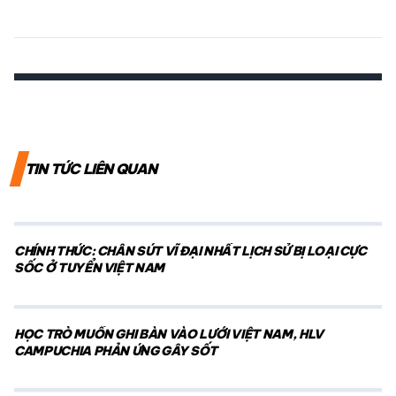
TIN TỨC LIÊN QUAN
CHÍNH THỨC: CHÂN SÚT VĨ ĐẠI NHẤT LỊCH SỬ BỊ LOẠI CỰC
SỐC Ở TUYỂN VIỆT NAM
HỌC TRÒ MUỐN GHI BÀN VÀO LƯỚI VIỆT NAM, HLV
CAMPUCHIA PHẢN ỨNG GÂY SỐT