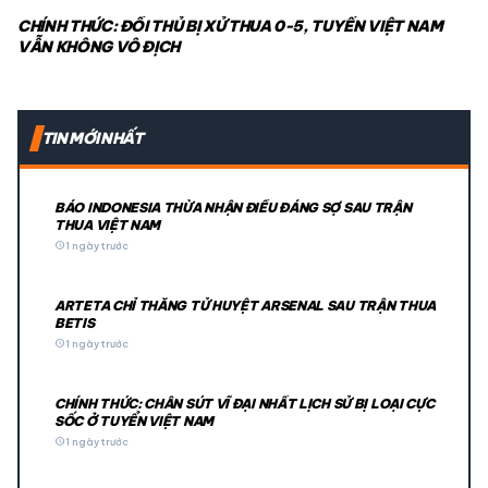
CHÍNH THỨC: ĐỐI THỦ BỊ XỬ THUA 0-5, TUYỂN VIỆT NAM
VẪN KHÔNG VÔ ĐỊCH
TIN MỚI NHẤT
BÁO INDONESIA THỪA NHẬN ĐIỀU ĐÁNG SỢ SAU TRẬN
THUA VIỆT NAM
schedule
1 ngày trước
ARTETA CHỈ THẲNG TỬ HUYỆT ARSENAL SAU TRẬN THUA
BETIS
schedule
1 ngày trước
CHÍNH THỨC: CHÂN SÚT VĨ ĐẠI NHẤT LỊCH SỬ BỊ LOẠI CỰC
SỐC Ở TUYỂN VIỆT NAM
schedule
1 ngày trước