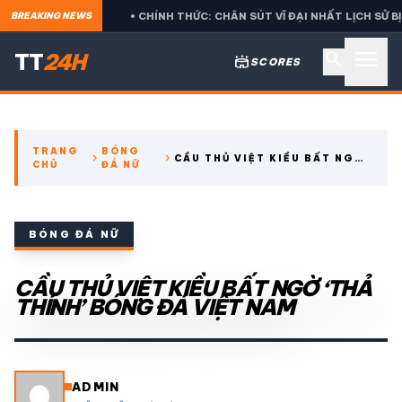
 BETIS
• CHÍNH THỨC: CHÂN SÚT VĨ ĐẠI NHẤT LỊCH SỬ BỊ LOẠ
BREAKING NEWS
menu
search
TT
24H
stadium
SCORES
search
TRANG
BÓNG
chevron_right
chevron_right
CẦU THỦ VIỆT KIỀU BẤT NGỜ
CHỦ
ĐÁ NỮ
expand_more
CÁC GIẢI NGOẠI HẠNG
‘THẢ THÍNH’ BÓNG ĐÁ VIỆT
NAM
expand_more
THỂ THAO TRONG NƯỚC
BÓNG ĐÁ NỮ
expand_more
CẦU THỦ VIỆT KIỀU BẤT NGỜ ‘THẢ
THỂ THAO
THÍNH’ BÓNG ĐÁ VIỆT NAM
VIDEO
LỊCH THI ĐẤU
ADMIN