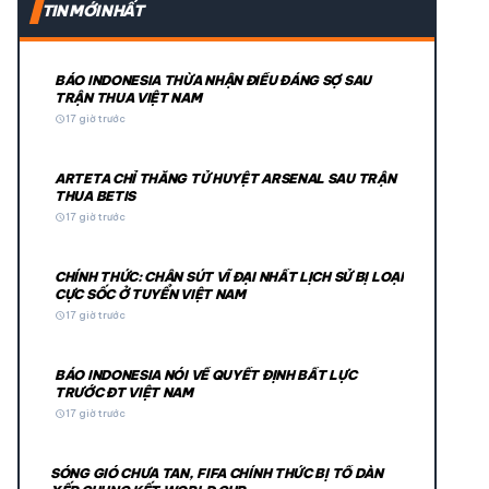
TIN MỚI NHẤT
BÁO INDONESIA THỪA NHẬN ĐIỀU ĐÁNG SỢ SAU
TRẬN THUA VIỆT NAM
schedule
17 giờ trước
ARTETA CHỈ THẲNG TỬ HUYỆT ARSENAL SAU TRẬN
THUA BETIS
schedule
17 giờ trước
CHÍNH THỨC: CHÂN SÚT VĨ ĐẠI NHẤT LỊCH SỬ BỊ LOẠI
CỰC SỐC Ở TUYỂN VIỆT NAM
schedule
17 giờ trước
BÁO INDONESIA NÓI VỀ QUYẾT ĐỊNH BẤT LỰC
TRƯỚC ĐT VIỆT NAM
schedule
17 giờ trước
SÓNG GIÓ CHƯA TAN, FIFA CHÍNH THỨC BỊ TỐ DÀN