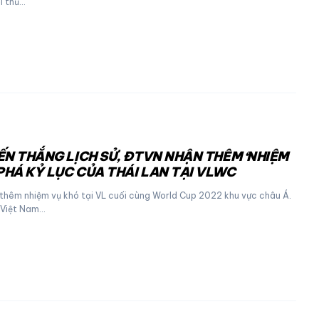
ối thủ…
ẾN THẮNG LỊCH SỬ, ĐTVN NHẬN THÊM ‘NHIỆM
 PHÁ KỶ LỤC CỦA THÁI LAN TẠI VLWC
thêm nhiệm vụ khó tại VL cuối cùng World Cup 2022 khu vực châu Á.
 Việt Nam…