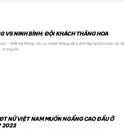
G VS NINH BÌNH: ĐỘI KHÁCH THĂNG HOA
e) – SHB Đà Nẵng cần có chiến thắng để tránh lặp lại kịch bản tồi tệ
, trong khi…
ĐT NỮ VIỆT NAM MUỐN NGẨNG CAO ĐẦU Ở
 2023