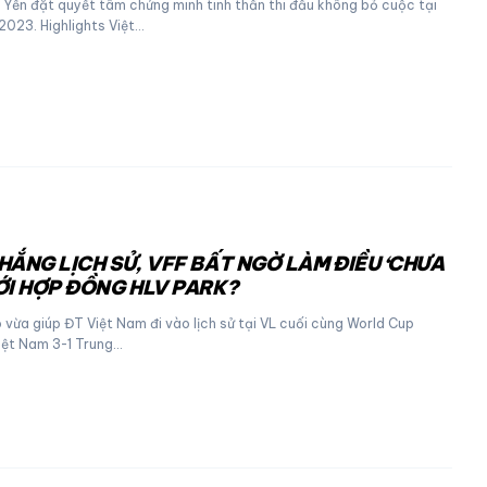
 Yến đặt quyết tâm chứng minh tinh thần thi đấu không bỏ cuộc tại
2023. Highlights Việt…
HẮNG LỊCH SỬ, VFF BẤT NGỜ LÀM ĐIỀU ‘CHƯA
ỚI HỢP ĐỒNG HLV PARK?
vừa giúp ĐT Việt Nam đi vào lịch sử tại VL cuối cùng World Cup
Việt Nam 3-1 Trung…