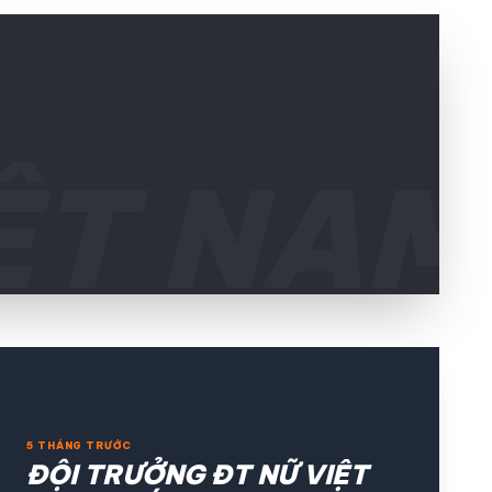
expand_more
expand_more
ỆT NAM
© 2026 TT24H
5 THÁNG TRƯỚC
ĐỘI TRƯỞNG ĐT NỮ VIỆT