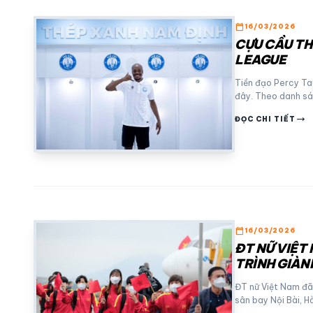
calendar_today
16/03/2026
CỰU CẦU TH
LEAGUE
Tiền đạo Percy Ta
đây. Theo danh sá
trending_flat
ĐỌC CHI TIẾT
calendar_today
16/03/2026
ĐT NỮ VIỆT 
TRÌNH GIÀN
ĐT nữ Việt Nam đã
sân bay Nội Bài, H