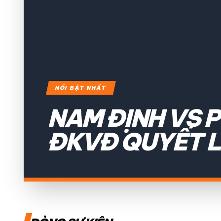
NỒI BẬT NHẤT
NAM ĐỊNH VS 
ĐKVĐ QUYẾT L