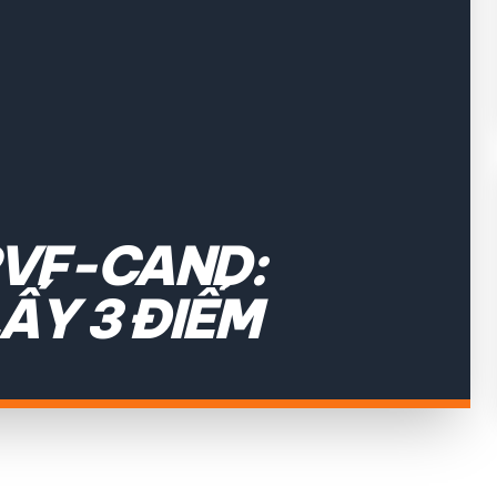
PVF-CAND:
ẤY 3 ĐIỂM