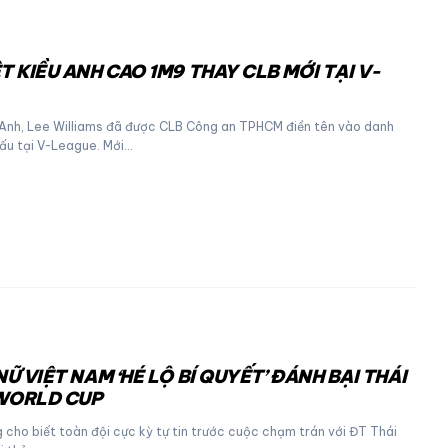
T KIỀU ANH CAO 1M9 THAY CLB MỚI TẠI V-
u Anh, Lee Williams đã được CLB Công an TPHCM điền tên vào danh
đấu tại V-League. Mới…
NỮ VIỆT NAM ‘HÉ LỘ BÍ QUYẾT’ ĐÁNH BẠI THÁI
 WORLD CUP
 cho biết toàn đội cực kỳ tự tin trước cuộc chạm trán với ĐT Thái