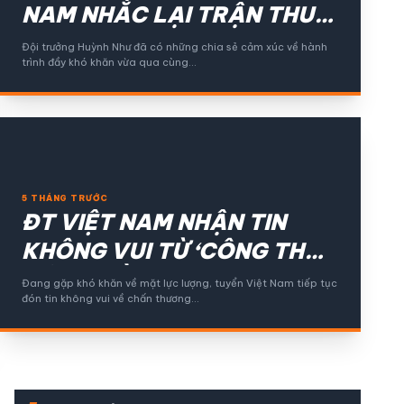
NAM NHẮC LẠI TRẬN THUA
ĐAU THÁI LAN SAU KỲ TÍCH
Đội trưởng Huỳnh Như đã có những chia sẻ cảm xúc về hành
trình đầy khó khăn vừa qua cùng…
LỊCH SỬ
5 THÁNG TRƯỚC
ĐT VIỆT NAM NHẬN TIN
KHÔNG VUI TỪ ‘CÔNG THẦN
CỦA THẦY PARK’
Đang gặp khó khăn về mặt lực lượng, tuyển Việt Nam tiếp tục
đón tin không vui về chấn thương…