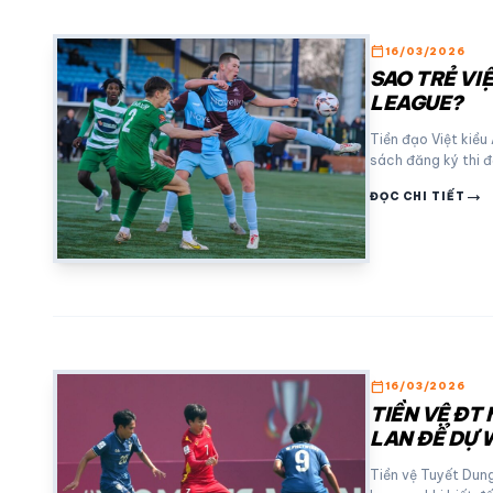
calendar_today
16/03/2026
SAO TRẺ VIỆ
LEAGUE?
Tiền đạo Việt kiề
sách đăng ký thi 
trending_flat
ĐỌC CHI TIẾT
calendar_today
16/03/2026
TIỀN VỆ ĐT 
LAN ĐỂ DỰ
Tiền vệ Tuyết Dung