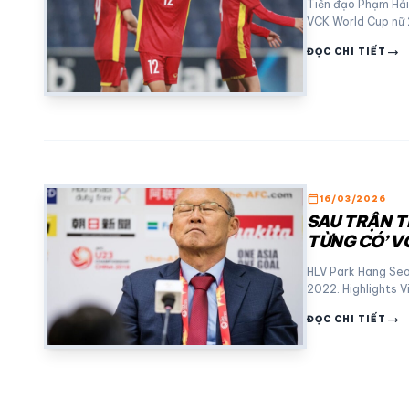
Tiền đạo Phạm Hải
VCK World Cup nữ 
trending_flat
ĐỌC CHI TIẾT
calendar_today
16/03/2026
SAU TRẬN T
TỪNG CÓ’ V
HLV Park Hang Seo 
2022. Highlights 
trending_flat
ĐỌC CHI TIẾT