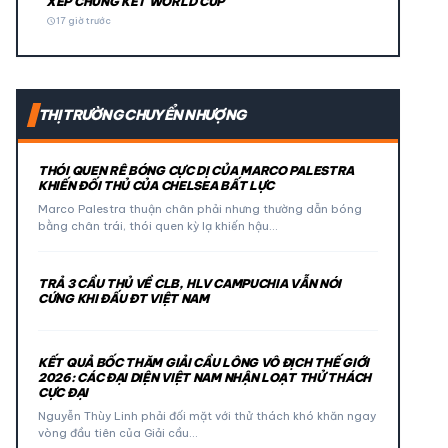
XẾP CHUNG KẾT WORLD CUP
schedule
17 giờ trước
THỊ TRƯỜNG CHUYỂN NHƯỢNG
THÓI QUEN RÊ BÓNG CỰC DỊ CỦA MARCO PALESTRA
KHIẾN ĐỐI THỦ CỦA CHELSEA BẤT LỰC
Marco Palestra thuận chân phải nhưng thường dẫn bóng
bằng chân trái, thói quen kỳ lạ khiến hậu…
TRẢ 3 CẦU THỦ VỀ CLB, HLV CAMPUCHIA VẪN NÓI
CỨNG KHI ĐẤU ĐT VIỆT NAM
KẾT QUẢ BỐC THĂM GIẢI CẦU LÔNG VÔ ĐỊCH THẾ GIỚI
2026: CÁC ĐẠI DIỆN VIỆT NAM NHẬN LOẠT THỬ THÁCH
CỰC ĐẠI
Nguyễn Thùy Linh phải đối mặt với thử thách khó khăn ngay
vòng đầu tiên của Giải cầu…