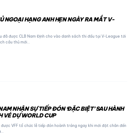
Ủ NGOẠI HẠNG ANH HẸN NGÀY RA MẮT V-
u đã được CLB Nam Định cho vào danh sách thi đấu tại V-League tới
ch cầu thủ mới…
NAM NHẬN SỰ TIẾP ĐÓN ‘ĐẶC BIỆT’ SAU HÀNH
H VÉ DỰ WORLD CUP
 được VFF tổ chức lễ tiếp đón hoành tráng ngay khi mới đặt chân đến
à…