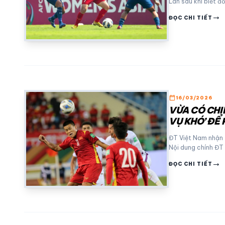
Lan sau khi biết đ
trending_flat
ĐỌC CHI TIẾT
calendar_today
16/03/2026
VỪA CÓ CHI
VỤ KHÓ’ ĐỂ
ĐT Việt Nam nhận 
Nội dung chính ĐT
trending_flat
ĐỌC CHI TIẾT