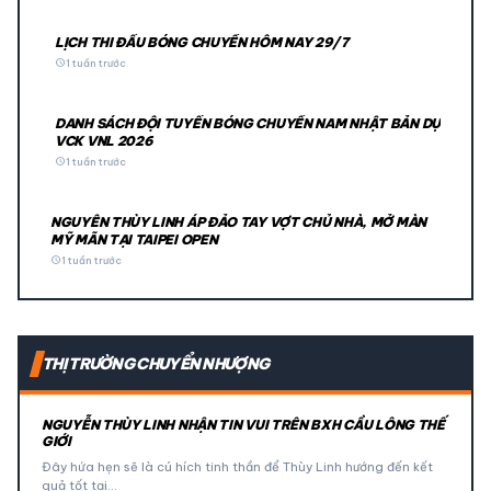
LỊCH THI ĐẤU BÓNG CHUYỀN HÔM NAY 29/7
schedule
1 tuần trước
DANH SÁCH ĐỘI TUYỂN BÓNG CHUYỀN NAM NHẬT BẢN DỰ
VCK VNL 2026
schedule
1 tuần trước
NGUYỄN THÙY LINH ÁP ĐẢO TAY VỢT CHỦ NHÀ, MỞ MÀN
MỸ MÃN TẠI TAIPEI OPEN
schedule
1 tuần trước
THỊ TRƯỜNG CHUYỂN NHƯỢNG
NGUYỄN THÙY LINH NHẬN TIN VUI TRÊN BXH CẦU LÔNG THẾ
GIỚI
Đây hứa hẹn sẽ là cú hích tinh thần để Thùy Linh hướng đến kết
quả tốt tại…