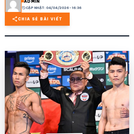
ADMIN
history
CẬP NHẬT: 04/04/2026 - 16:36
share
mail
© 2026 TT24H
share
CHIA SẺ BÀI VIẾT