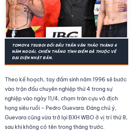
TOMOYA TSUBOI ĐỐI ĐẦU TRẦN VĂN THẢO THÁNG 6
NĂM NGOÁI, CHIẾN THẮNG TÍNH ĐIỂM ĐÃ THUỘC VỀ
ĐẠI DIỆN NHẬT BẢN.
Theo kế hoạch, tay đấm sinh năm 1996 sẽ bước
vào trận đấu chuyên nghiệp thứ 4 trong sự
nghiệp vào ngày 11/4, chạm trán cựu vô địch
hạng siêu ruồi – Pedro Guevara. Đáng chú ý,
Guevara cũng vừa trở lại BXH WBO ở vị trí thứ 8,
sau khi không có tên trong tháng trước.