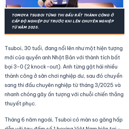
TOMOYA TSUBOI TỪNG THI ĐẤU RẤT THÀNH CÔNG Ở
CẤP ĐỘ NGHIỆP DƯ TRƯỚC KHI LÊN CHUYÊN NGHIỆP
TỪ NĂM 2025.
Tsuboi, 30 tuổi, đang nổi lên như một hiện tượng
mới của quyền anh Nhật Bản với thành tích bất
bại 3-0 (2 knock-out). Anh từng gặt hái nhiều
thành công ở sân chơi nghiệp dư, sau đó chuyển
sang thi đấu chuyên nghiệp từ tháng 3/2025 và
nhanh chóng gây ấn tượng với chuỗi chiến thắng
thuyết phục.
Tháng 6 năm ngoái, Tsuboi có màn so găng hấp
dẫn với tay đấm số 1 boxing Việt Nam hiện tại –