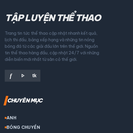
TẬP LUYỆN THỂ THAO
Trang tin tức thể thao cập nhật nhanh kết quả,
lịch thi đấu, bảng xếp hạng và những tin nóng
bóng đá từ các giải đấu lớn trên thế giới. Nguồn
tin thể thao hàng đầu, cập nhật 24/7 với những
diễn biến mới nhất từ sân cỏ thế giới.
play_arrow
f
tk
CHUYÊN MỤC
ANH
BÓNG CHUYỀN