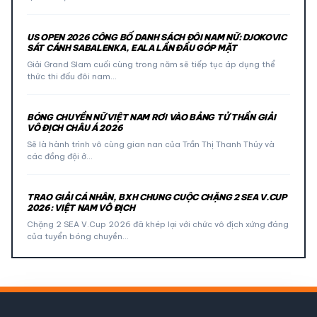
US OPEN 2026 CÔNG BỐ DANH SÁCH ĐÔI NAM NỮ: DJOKOVIC
SÁT CÁNH SABALENKA, EALA LẦN ĐẦU GÓP MẶT
Giải Grand Slam cuối cùng trong năm sẽ tiếp tục áp dụng thể
thức thi đấu đôi nam…
BÓNG CHUYỀN NỮ VIỆT NAM RƠI VÀO BẢNG TỬ THẦN GIẢI
VÔ ĐỊCH CHÂU Á 2026
Sẽ là hành trình vô cùng gian nan của Trần Thị Thanh Thúy và
các đồng đội ở…
TRAO GIẢI CÁ NHÂN, BXH CHUNG CUỘC CHẶNG 2 SEA V.CUP
2026: VIỆT NAM VÔ ĐỊCH
Chặng 2 SEA V.Cup 2026 đã khép lại với chức vô địch xứng đáng
của tuyển bóng chuyền…