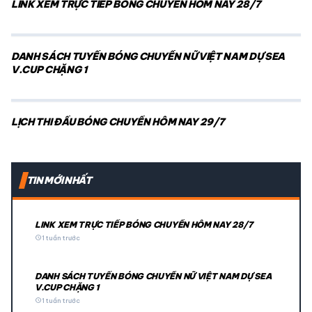
LINK XEM TRỰC TIẾP BÓNG CHUYỀN HÔM NAY 28/7
DANH SÁCH TUYỂN BÓNG CHUYỀN NỮ VIỆT NAM DỰ SEA
V.CUP CHẶNG 1
LỊCH THI ĐẤU BÓNG CHUYỀN HÔM NAY 29/7
TIN MỚI NHẤT
LINK XEM TRỰC TIẾP BÓNG CHUYỀN HÔM NAY 28/7
schedule
1 tuần trước
DANH SÁCH TUYỂN BÓNG CHUYỀN NỮ VIỆT NAM DỰ SEA
V.CUP CHẶNG 1
schedule
1 tuần trước