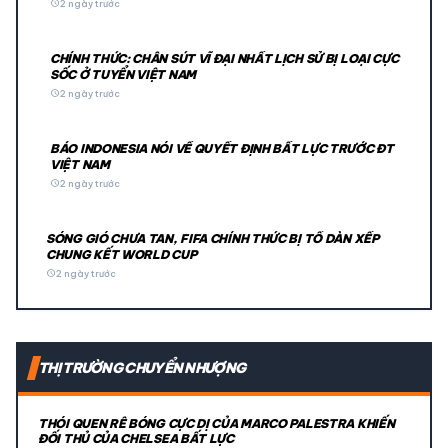
schedule
2 ngày trước
CHÍNH THỨC: CHÂN SÚT VĨ ĐẠI NHẤT LỊCH SỬ BỊ LOẠI CỰC
SỐC Ở TUYỂN VIỆT NAM
schedule
2 ngày trước
BÁO INDONESIA NÓI VỀ QUYẾT ĐỊNH BẤT LỰC TRƯỚC ĐT
VIỆT NAM
schedule
2 ngày trước
SÓNG GIÓ CHƯA TAN, FIFA CHÍNH THỨC BỊ TỐ DÀN XẾP
CHUNG KẾT WORLD CUP
schedule
2 ngày trước
THỊ TRƯỜNG CHUYỂN NHƯỢNG
THÓI QUEN RÊ BÓNG CỰC DỊ CỦA MARCO PALESTRA KHIẾN
ĐỐI THỦ CỦA CHELSEA BẤT LỰC