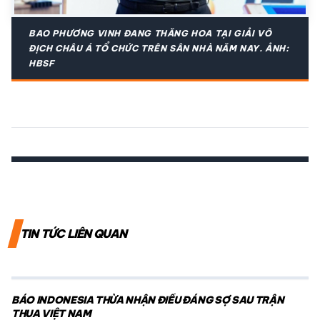
BAO PHƯƠNG VINH ĐANG THĂNG HOA TẠI GIẢI VÔ
ĐỊCH CHÂU Á TỔ CHỨC TRÊN SÂN NHÀ NĂM NAY. ẢNH:
HBSF
TIN TỨC LIÊN QUAN
BÁO INDONESIA THỪA NHẬN ĐIỀU ĐÁNG SỢ SAU TRẬN
THUA VIỆT NAM