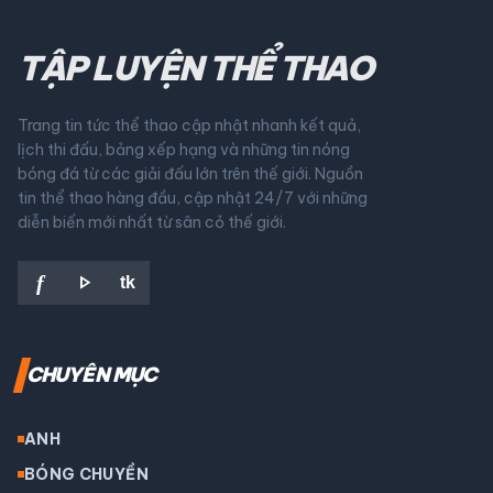
TẬP LUYỆN THỂ THAO
Trang tin tức thể thao cập nhật nhanh kết quả,
lịch thi đấu, bảng xếp hạng và những tin nóng
bóng đá từ các giải đấu lớn trên thế giới. Nguồn
tin thể thao hàng đầu, cập nhật 24/7 với những
diễn biến mới nhất từ sân cỏ thế giới.
play_arrow
f
tk
CHUYÊN MỤC
ANH
BÓNG CHUYỀN