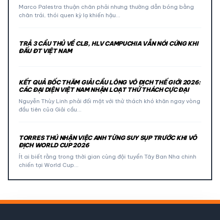
Marco Palestra thuận chân phải nhưng thường dẫn bóng bằng
chân trái, thói quen kỳ lạ khiến hậu…
TRẢ 3 CẦU THỦ VỀ CLB, HLV CAMPUCHIA VẪN NÓI CỨNG KHI
ĐẤU ĐT VIỆT NAM
KẾT QUẢ BỐC THĂM GIẢI CẦU LÔNG VÔ ĐỊCH THẾ GIỚI 2026:
CÁC ĐẠI DIỆN VIỆT NAM NHẬN LOẠT THỬ THÁCH CỰC ĐẠI
Nguyễn Thùy Linh phải đối mặt với thử thách khó khăn ngay vòng
đầu tiên của Giải cầu…
TORRES THÚ NHẬN VIỆC ANH TỪNG SUY SỤP TRƯỚC KHI VÔ
ĐỊCH WORLD CUP 2026
Ít ai biết rằng trong thời gian cùng đội tuyển Tây Ban Nha chinh
chiến tại World Cup…