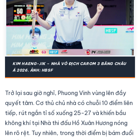
KIM HAENG-JIK – NHÀ VÔ ĐỊCH CAROM 3 BĂNG CHÂU
Á 2026. ẢNH: HBSF
Trở lại sau giờ nghỉ, Phuong Vinh vùng lên đầy
quyết tâm. Cơ thủ chủ nhà có chuỗi 10 điểm liên
tiếp, rút ngắn tỉ số xuống 25-27 và khiến bầu
không khí tại Nhà thi đấu Hồ Xuân Hương nóng
lên rõ rệt. Tuy nhiên, trong thời điểm bị bám đuổi