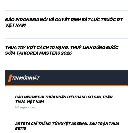
BÁO INDONESIA NÓI VỀ QUYẾT ĐỊNH BẤT LỰC TRƯỚC ĐT
VIỆT NAM
THUA TAY VỢT CÁCH 70 HẠNG, THUỲ LINH DỪNG BƯỚC
SỚM TẠI KOREA MASTERS 2026
TIN MỚI NHẤT
BÁO INDONESIA THỪA NHẬN ĐIỀU ĐÁNG SỢ SAU TRẬN
THUA VIỆT NAM
schedule
2 ngày trước
ARTETA CHỈ THẲNG TỬ HUYỆT ARSENAL SAU TRẬN THUA
BETIS