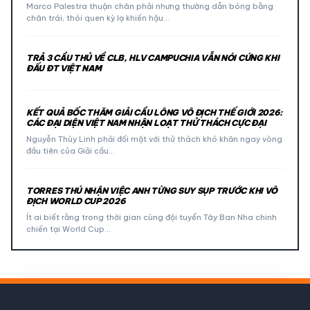
Marco Palestra thuận chân phải nhưng thường dẫn bóng bằng
chân trái, thói quen kỳ lạ khiến hậu…
TRẢ 3 CẦU THỦ VỀ CLB, HLV CAMPUCHIA VẪN NÓI CỨNG KHI
ĐẤU ĐT VIỆT NAM
KẾT QUẢ BỐC THĂM GIẢI CẦU LÔNG VÔ ĐỊCH THẾ GIỚI 2026:
CÁC ĐẠI DIỆN VIỆT NAM NHẬN LOẠT THỬ THÁCH CỰC ĐẠI
Nguyễn Thùy Linh phải đối mặt với thử thách khó khăn ngay vòng
đầu tiên của Giải cầu…
TORRES THÚ NHẬN VIỆC ANH TỪNG SUY SỤP TRƯỚC KHI VÔ
ĐỊCH WORLD CUP 2026
Ít ai biết rằng trong thời gian cùng đội tuyển Tây Ban Nha chinh
chiến tại World Cup…