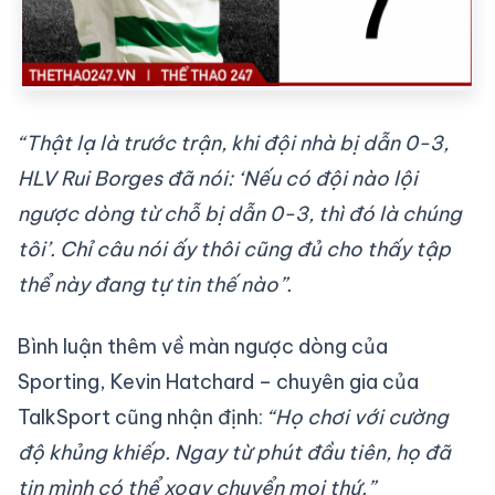
“Thật lạ là trước trận, khi đội nhà bị dẫn 0-3,
HLV Rui Borges đã nói: ‘Nếu có đội nào lội
ngược dòng từ chỗ bị dẫn 0-3, thì đó là chúng
tôi’. Chỉ câu nói ấy thôi cũng đủ cho thấy tập
thể này đang tự tin thế nào”.
Bình luận thêm về màn ngược dòng của
Sporting, Kevin Hatchard – chuyên gia của
TalkSport cũng nhận định:
“Họ chơi với cường
độ khủng khiếp. Ngay từ phút đầu tiên, họ đã
tin mình có thể xoay chuyển mọi thứ.”