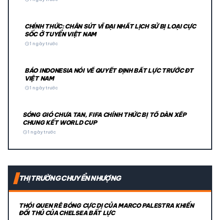
CHÍNH THỨC: CHÂN SÚT VĨ ĐẠI NHẤT LỊCH SỬ BỊ LOẠI CỰC
SỐC Ở TUYỂN VIỆT NAM
schedule
1 ngày trước
BÁO INDONESIA NÓI VỀ QUYẾT ĐỊNH BẤT LỰC TRƯỚC ĐT
VIỆT NAM
schedule
1 ngày trước
SÓNG GIÓ CHƯA TAN, FIFA CHÍNH THỨC BỊ TỐ DÀN XẾP
CHUNG KẾT WORLD CUP
schedule
1 ngày trước
THỊ TRƯỜNG CHUYỂN NHƯỢNG
THÓI QUEN RÊ BÓNG CỰC DỊ CỦA MARCO PALESTRA KHIẾN
ĐỐI THỦ CỦA CHELSEA BẤT LỰC