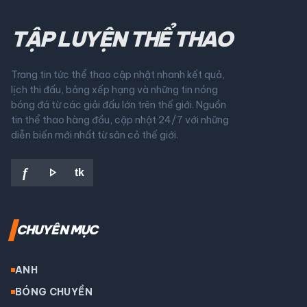
TẬP LUYỆN THỂ THAO
Trang tin tức thể thao cập nhật nhanh kết quả,
lịch thi đấu, bảng xếp hạng và những tin nóng
bóng đá từ các giải đấu lớn trên thế giới. Nguồn
tin thể thao hàng đầu, cập nhật 24/7 với những
diễn biến mới nhất từ sân cỏ thế giới.
play_arrow
f
tk
CHUYÊN MỤC
ANH
BÓNG CHUYỀN