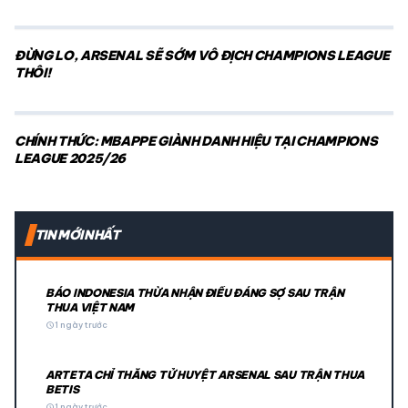
ĐỪNG LO, ARSENAL SẼ SỚM VÔ ĐỊCH CHAMPIONS LEAGUE
THÔI!
CHÍNH THỨC: MBAPPE GIÀNH DANH HIỆU TẠI CHAMPIONS
LEAGUE 2025/26
TIN MỚI NHẤT
BÁO INDONESIA THỪA NHẬN ĐIỀU ĐÁNG SỢ SAU TRẬN
THUA VIỆT NAM
schedule
1 ngày trước
ARTETA CHỈ THẲNG TỬ HUYỆT ARSENAL SAU TRẬN THUA
BETIS
schedule
1 ngày trước