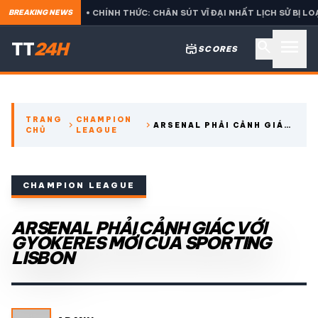
S
• CHÍNH THỨC: CHÂN SÚT VĨ ĐẠI NHẤT LỊCH SỬ BỊ LOẠI CỰC 
BREAKING NEWS
menu
search
TT
24H
stadium
SCORES
search
TRANG
CHAMPION
chevron_right
chevron_right
ARSENAL PHẢI CẢNH GIÁC
CHỦ
LEAGUE
expand_more
CÁC GIẢI NGOẠI HẠNG
VỚI GYOKERES MỚI CỦA
SPORTING LISBON
expand_more
THỂ THAO TRONG NƯỚC
CHAMPION LEAGUE
expand_more
ARSENAL PHẢI CẢNH GIÁC VỚI
THỂ THAO
GYOKERES MỚI CỦA SPORTING
LISBON
VIDEO
LỊCH THI ĐẤU