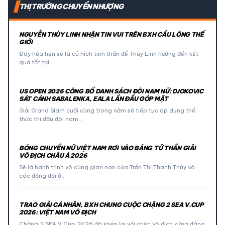
THỊ TRƯỜNG CHUYỂN NHƯỢNG
NGUYỄN THÙY LINH NHẬN TIN VUI TRÊN BXH CẦU LÔNG THẾ
GIỚI
Đây hứa hẹn sẽ là cú hích tinh thần để Thùy Linh hướng đến kết
quả tốt tại…
US OPEN 2026 CÔNG BỐ DANH SÁCH ĐÔI NAM NỮ: DJOKOVIC
SÁT CÁNH SABALENKA, EALA LẦN ĐẦU GÓP MẶT
Giải Grand Slam cuối cùng trong năm sẽ tiếp tục áp dụng thể
thức thi đấu đôi nam…
BÓNG CHUYỀN NỮ VIỆT NAM RƠI VÀO BẢNG TỬ THẦN GIẢI
VÔ ĐỊCH CHÂU Á 2026
Sẽ là hành trình vô cùng gian nan của Trần Thị Thanh Thúy và
các đồng đội ở…
TRAO GIẢI CÁ NHÂN, BXH CHUNG CUỘC CHẶNG 2 SEA V.CUP
2026: VIỆT NAM VÔ ĐỊCH
Chặng 2 SEA V.Cup 2026 đã khép lại với chức vô địch xứng đáng