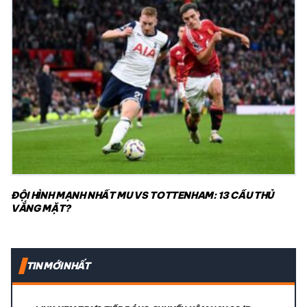
ĐỘI HÌNH MẠNH NHẤT MU VS TOTTENHAM: 13 CẦU THỦ
VẮNG MẶT?
TIN MỚI NHẤT