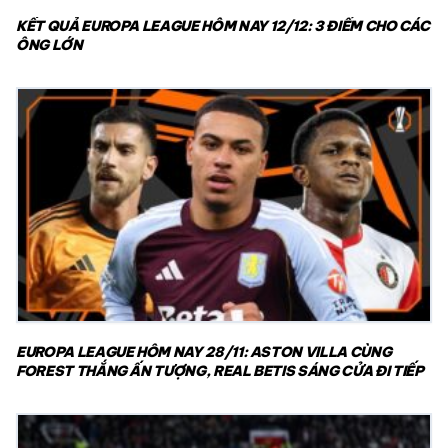
KẾT QUẢ EUROPA LEAGUE HÔM NAY 12/12: 3 ĐIỂM CHO CÁC
ÔNG LỚN
EUROPA LEAGUE HÔM NAY 28/11: ASTON VILLA CÙNG
FOREST THẮNG ẤN TƯỢNG, REAL BETIS SÁNG CỬA ĐI TIẾP