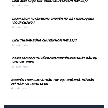
LINK XEM TRỰC TIẾP BÓNG CHUYỀN HÔM NAY 28/7
schedule
1 tuần trước
DANH SÁCH TUYỂN BÓNG CHUYỀN NỮ VIỆT NAM DỰ SEA
V.CUP CHẶNG 1
schedule
1 tuần trước
LỊCH THI ĐẤU BÓNG CHUYỀN HÔM NAY 29/7
schedule
1 tuần trước
DANH SÁCH ĐỘI TUYỂN BÓNG CHUYỀN NAM NHẬT BẢN DỰ
VCK VNL 2026
schedule
1 tuần trước
NGUYỄN THÙY LINH ÁP ĐẢO TAY VỢT CHỦ NHÀ, MỞ MÀN
MỸ MÃN TẠI TAIPEI OPEN
schedule
1 tuần trước