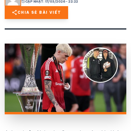
history
CẬP NHẬT: 17/03/2026 - 22:22
share
CHIA SẺ BÀI VIẾT
share
mail
© 2026 TT24H